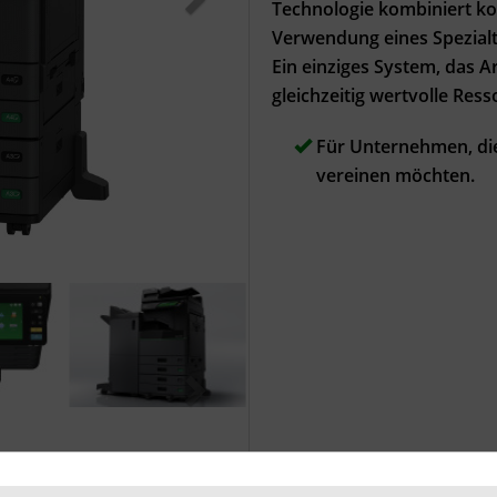
Technologie kombiniert ko
Verwendung eines Spezial
Ein einziges System, das A
gleichzeitig wertvolle Res
Für Unternehmen, die
vereinen möchten.