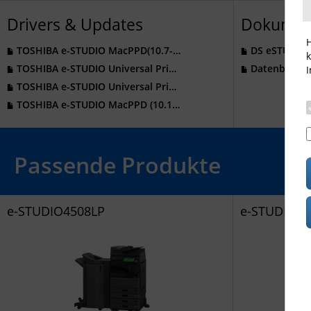
Drivers & Updates
Dokumen
H
TOSHIBA e-STUDIO MacPPD(10.7-) v7.113.0.4
DS eSTUDIO50
k
TOSHIBA e-STUDIO Universal Printer Driver 2 v7.222.5412.231
Datenblatt_eS
I
TOSHIBA e-STUDIO Universal Printer Driver PS3 v7.222.5412.231
TOSHIBA e-STUDIO MacPPD (10.12-latest) v7.117.3
Passende Produkte
e-STUDIO4508LP
e-STUDIO50