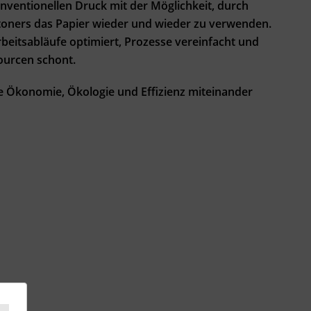
nventionellen Druck mit der Möglichkeit, durch
toners das Papier wieder und wieder zu verwenden.
rbeitsabläufe optimiert, Prozesse vereinfacht und
sourcen schont.
 Ökonomie, Ökologie und Effizienz miteinander