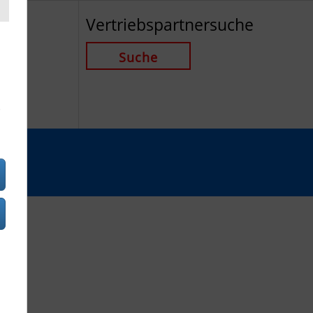
Vertriebspartnersuche
Suche
S