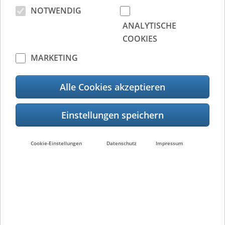
NOTWENDIG
ANALYTISCHE
COOKIES
MARKETING
Alle Cookies akzeptieren
Wir führen unsere Geschäftstätigkeiten stets
Cookie-Einstellungen
Datenschutz
Impressum
im Bewusstsein unserer Verantwortung als
globaler Unternehmensbürger auf unserem
Planeten aus. Dabei legen wir höchsten Wert
auf den Schutz von Menschenleben,
Sicherheit und die Einhaltung von
Vorschriften im Rahmen unseres CSR-