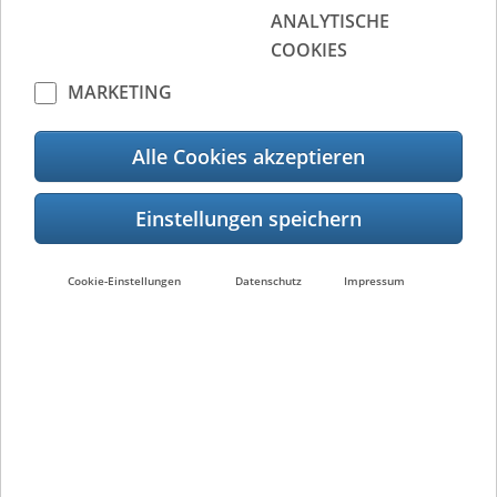
ANALYTISCHE
COOKIES
MARKETING
Vertriebspartnersuche
Suche
Alle Cookies akzeptieren
Cookie-Einstellungen
Datenschutz
Impressum
Passende Produkte
e-STUDIO3508LP