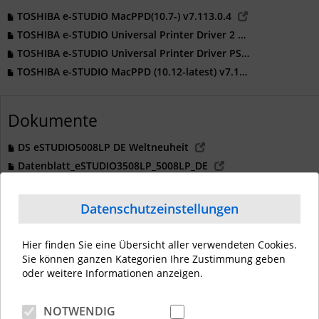
TOSHIBA e-STUDIO MacPPD(10.7-) v7.113.0.4
TOSHIBA e-STUDIO Universal Printer Driver 2 v7.222.5412.231
TOSHIBA e-STUDIO Universal Printer Driver PS3 v7.222.5412.231
TOSHIBA e-STUDIO MacPPD (10.12-latest) v7.117.3
Dokumente
DS eSTUDIO5008LP DE Weltneuheit
Datenblatt_eSTUDIO3508LP_5008LP_DE
Datenschutzeinstellungen
Hier finden Sie eine Übersicht aller verwendeten Cookies.
Kontakt
Sie können ganzen Kategorien Ihre Zustimmung geben
oder weitere Informationen anzeigen.
Kontakt
NOTWENDIG