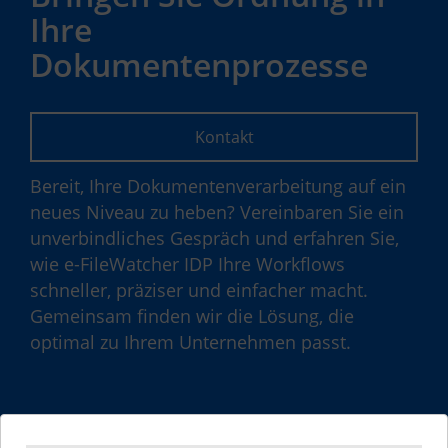
Ihre
Dokumentenprozesse
Kontakt
Bereit, Ihre Dokumentenverarbeitung auf ein
neues Niveau zu heben? Vereinbaren Sie ein
unverbindliches Gespräch und erfahren Sie,
wie e-FileWatcher IDP Ihre Workflows
schneller, präziser und einfacher macht.
Gemeinsam finden wir die Lösung, die
optimal zu Ihrem Unternehmen passt.