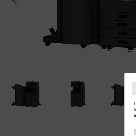
H
k
I