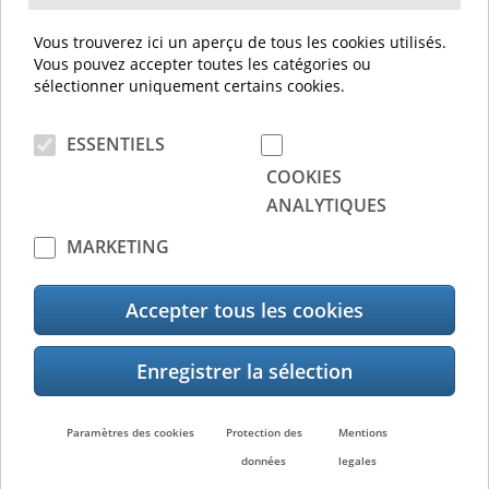
Grâce à une vision précise de l'inventaire,
Vous trouverez ici un aperçu de tous les cookies utilisés.
vous pouvez éviter les goulots d'étranglement
Vous pouvez accepter toutes les catégories ou
ennuyeux et créer ainsi une meilleure
sélectionner uniquement certains cookies.
satisfaction client.
ESSENTIELS
Moins de gaspillage
COOKIES
Grâce à une meilleure visibilité des stocks, il
ANALYTIQUES
est possible de faire une promotion spéciale
MARKETING
des marchandises avant une date de
péremption, par exemple, ou de redistribuer
les commandes si des marchandises sont
Accepter tous les cookies
encore disponibles sur d'autres sites.
Paramètres des cookies
Protection des
Mentions
données
legales