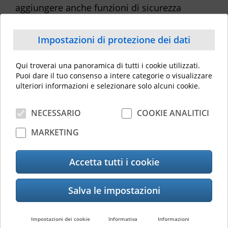
aggiungere anche funzioni di sicurezza
opzionali per conformarsi allo standard
IEEE2600.1 e soddisfare i requisiti EAL3 del
Impostazioni di protezione dei dati
Common Criteria. IPsec è inoltre disponibile
per cifrare in modo sicuro i dati inviati da e al
Qui troverai una panoramica di tutti i cookie utilizzati.
dispositivo MFP.
Puoi dare il tuo consenso a intere categorie o visualizzare
ulteriori informazioni e selezionare solo alcuni cookie.
Connessione senza soluzione di continuità
NECESSARIO
COOKIE ANALITICI
alle applicazioni standard del settore
MARKETING
Con i connettori e-BRIDGE Plus opzionali per
Microsoft OneDrive, Google Drive e Dropbox,
Accetta tutti i cookie
è possibile inviare i vostri documenti
direttamente ai servizi cloud o stamparli da lì
utilizzando il dispositivo MFP.
Impostazioni dei cookie
Informativa
Informazioni