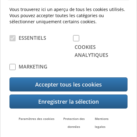
Toshiba Generic Printer Driver 3.0.1.0 [PostScript3]
Vous trouverez ici un aperçu de tous les cookies utilisés.
Toshiba Generic Printer Driver 3.0.1.0 [XL-PCL6]
Vous pouvez accepter toutes les catégories ou
Toshiba Mac UPD Print Driver Monochrome [V2.0.0]
sélectionner uniquement certains cookies.
ESSENTIELS
Documents
COOKIES
No data available
ANALYTIQUES
MARKETING
Accepter tous les cookies
Contact
Contact
Paramètres des cookies
Protection des
Mentions
données
legales